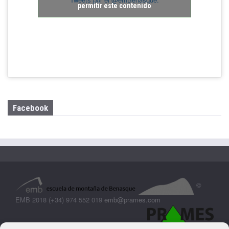
permitir este contenido
Facebook
©
EMB 2018 (+34) 974 552 019
emb@prames.com