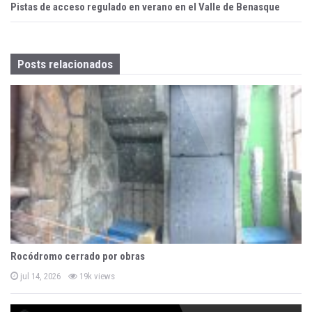
Pistas de acceso regulado en verano en el Valle de Benasque
o
s
Posts relacionados
t
n
a
v
i
g
a
t
Rocódromo cerrado por obras
i
P
jul 14, 2026
19k views
o
o
s
t
e