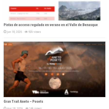
Pistas de acceso regulado en verano en el Valle de Benasque
P
jun 18, 2026
93k views
o
s
t
e
d
o
n
Gran Trail Aneto – Posets
P
mar 18, 2026
14k views