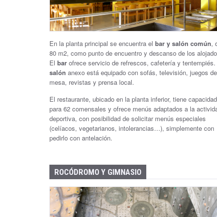
ñ
a
En la planta principal se encuentra el
bar y salón
común
, 
B
80 m2, como punto de encuentro y descanso de los alojado
e
El
bar
ofrece servicio de refrescos, cafetería y tentempiés.
salón
anexo está equipado con sofás, televisión, juegos de
n
mesa, revistas y prensa local.
a
El restaurante, ubicado en la planta inferior, tiene capacidad
para 62 comensales y ofrece menús adaptados a la activid
s
deportiva, con posibilidad de solicitar menús especiales
(celíacos, vegetarianos, intolerancias…), simplemente con
q
pedirlo con antelación.
u
e
ROCÓDROMO Y GIMNASIO