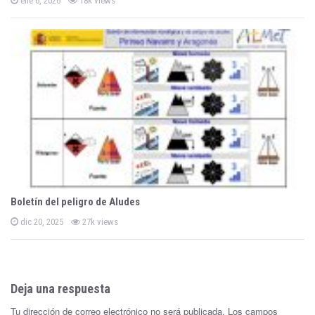
n
ene 6, 2026
18k views
o
s
t
e
d
o
n
Boletín del peligro de Aludes
P
dic 20, 2025
27k views
o
s
t
e
d
o
n
Deja una respuesta
Tu dirección de correo electrónico no será publicada.
Los campos