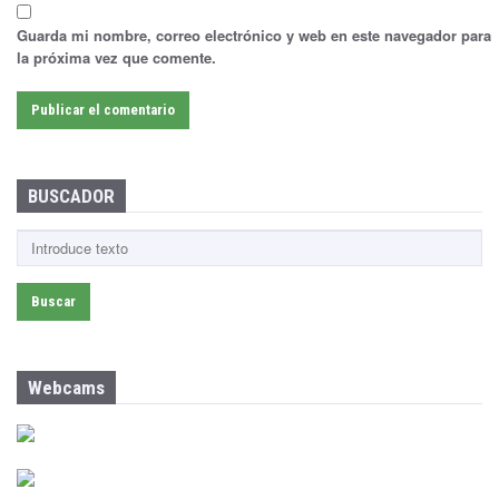
Guarda mi nombre, correo electrónico y web en este navegador para
la próxima vez que comente.
BUSCADOR
B
u
s
c
a
r
:
Webcams