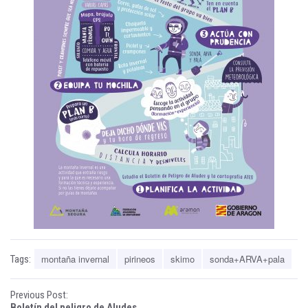
montaña invernal
pirineos
skimo
sonda+ARVA+pala
Tags:
P
Previous Post:
Boletín del peligro de Aludes