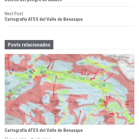
o
Next Post:
s
Cartografía ATES del Valle de Benasque
t
n
Posts relacionados
a
v
i
g
a
t
i
o
Cartografía ATES del Valle de Benasque
P