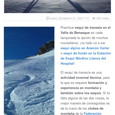
ñ
a
P
lunes, diciembre 22, 2025 7:31
24k views
o
B
s
Practicar
esquí de travesía en el
t
e
Valle de Benasque
es cada
e
d
temporada la opción de muchos
o
n
montañeros, ¡no todo va a ser
n
esquí alpino en Aramón Cerler
a
o
esquí de fondo en la Estación
de Esquí Nórdico Llanos del
s
Hospital
!
q
El esquí de travesía es una
actividad invernal técnica
, para
u
la que se requiere
formación y
experiencia en montaña y
e
también sobre los esquís.
Si te
falta alguna de las dos cosas
,
la
mejor manera de conseguirlas es
de la mano de los
clubes de
montaña
de la
Federación