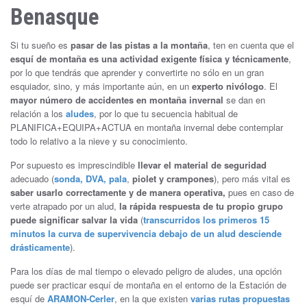
Benasque
Si tu sueño es
pasar de las pistas a la montaña
, ten en cuenta que el
esquí de montaña es una actividad exigente física y técnicamente
,
por lo que tendrás que aprender y convertirte no sólo en un gran
esquiador, sino, y más importante aún, en un
experto nivólogo
. El
mayor número de accidentes en montaña invernal
se dan en
relación a los
aludes
, por lo que tu secuencia habitual de
PLANIFICA+EQUIPA+ACTUA en montaña invernal debe contemplar
todo lo relativo a la nieve y su conocimiento.
Por supuesto es imprescindible
llevar el material de seguridad
adecuado (
sonda, DVA, pala
,
piolet y crampones
), pero más vital es
saber usarlo correctamente y de manera operativa,
pues en caso de
verte atrapado por un alud,
la rápida respuesta de tu propio grupo
puede significar salvar la vida
(
transcurridos los primeros 15
minutos la curva de supervivencia debajo de un alud desciende
drásticamente
).
Para los días de mal tiempo o elevado peligro de aludes, una opción
puede ser practicar esquí de montaña en el entorno de la Estación de
esquí de
ARAMON-Cerler
, en la que existen
varias rutas propuestas