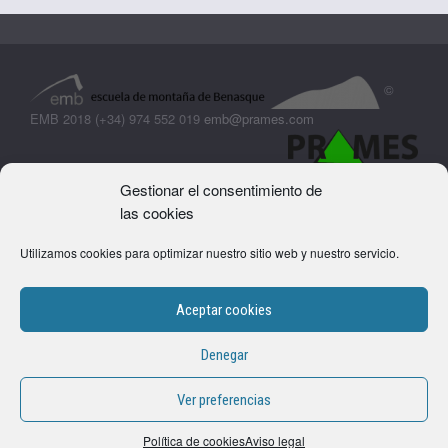
©
EMB 2018 (+34) 974 552 019
emb@prames.com
Gestionar el consentimiento de
las cookies
Utilizamos cookies para optimizar nuestro sitio web y nuestro servicio.
Aceptar cookies
Denegar
Si continuas utilizando este sitio, aceptas el uso de las cookies.
Ver preferencias
Politica de cookies
Más información
Aceptar
Aviso legal
Política de cookies
Aviso legal