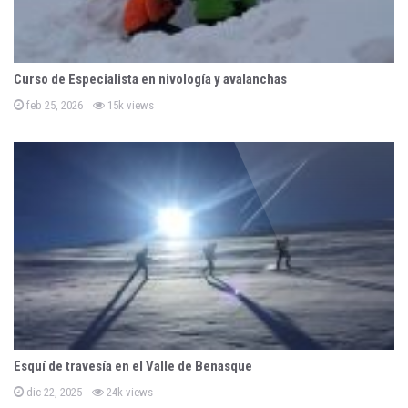
t
i
o
Curso de Especialista en nivología y avalanchas
n
P
feb 25, 2026
15k views
o
s
t
e
d
o
n
Esquí de travesía en el Valle de Benasque
P
dic 22, 2025
24k views
o