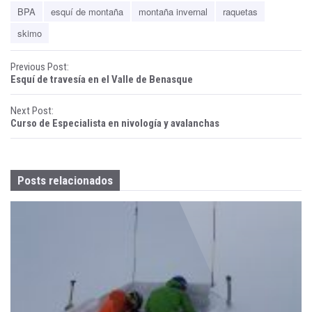
BPA
esquí de montaña
montaña invernal
raquetas
skimo
P
Previous Post:
Esquí de travesía en el Valle de Benasque
o
Next Post:
s
Curso de Especialista en nivología y avalanchas
t
n
Posts relacionados
a
v
i
g
a