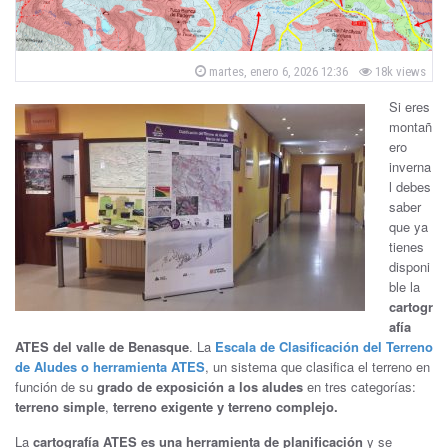
ñ
a
P
martes, enero 6, 2026 12:36
18k views
o
B
s
Si eres
t
e
montañ
e
d
ero
o
n
inverna
n
l debes
a
saber
que ya
s
tienes
disponi
q
ble la
cartogr
u
afía
ATES del valle de Benasque
. La
Escala de Clasificación del Terreno
e
de Aludes o herramienta ATES
, un sistema que clasifica el terreno en
función de su
grado de exposición a los aludes
en tres categorías:
terreno simple
,
terreno exigente y terreno complejo.
La
cartografía ATES es una herramienta de planificación
y se