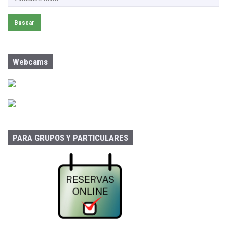
u
s
c
a
r
:
Webcams
PARA GRUPOS Y PARTICULARES