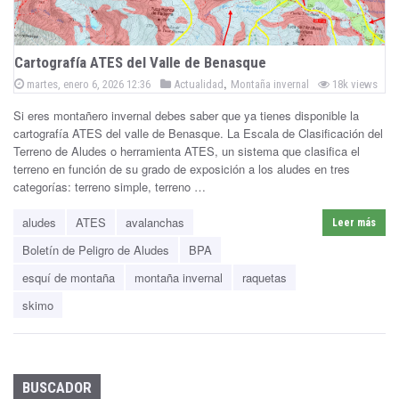
ñ
a
Cartografía ATES del Valle de Benasque
P
,
B
P
martes, enero 6, 2026 12:36
Actualidad
Montaña invernal
18k views
o
o
s
Si eres montañero invernal debes saber que ya tienes disponible la
e
s
t
e
cartografía ATES del valle de Benasque. La Escala de Clasificación del
t
d
n
Terreno de Aludes o herramienta ATES, un sistema que clasifica el
e
o
n
terreno en función de su grado de exposición a los aludes en tres
d
a
categorías: terreno simple, terreno …
i
n
s
aludes
ATES
avalanchas
Leer más
q
Boletín de Peligro de Aludes
BPA
u
esquí de montaña
montaña invernal
raquetas
skimo
e
BUSCADOR