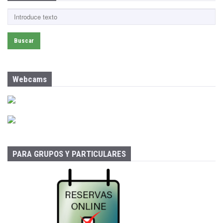
B
u
s
c
a
r
:
Webcams
PARA GRUPOS Y PARTICULARES