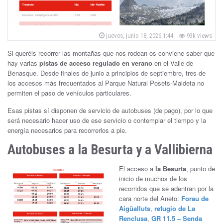
ñ
a
P
jueves, junio 18, 2026 1:44
93k views
o
B
s
Si queréis recorrer las montañas que nos rodean os conviene saber que
t
e
hay varias
pistas de acceso regulado en verano
en el Valle de
e
d
Benasque. Desde finales de junio a principios de septiembre, tres de
o
n
los accesos más frecuentados al Parque Natural Posets-Maldeta no
n
permiten el paso de vehículos particulares.
a
Esas pistas sí disponen de servicio de autobuses (de pago), por lo que
s
será necesario hacer uso de ese servicio o contemplar el tiempo y la
energía necesarios para recorrerlos a pie.
q
Autobuses a la Besurta y a Vallibierna
u
El acceso a
la Besurta
, punto de
e
inicio de muchos de los
recorridos que se adentran por la
cara norte del Aneto:
Forau de
Aigüalluts
,
refugio de La
Renclusa
,
GR 11.5 – Senda