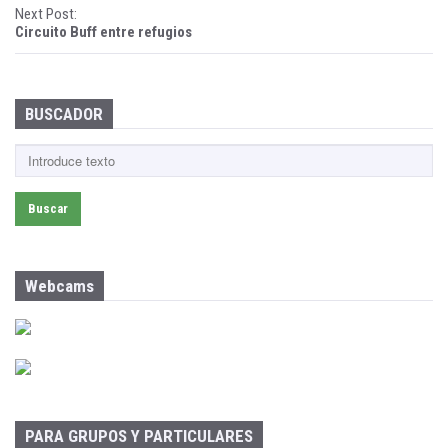
Next Post:
s
Circuito Buff entre refugios
t
n
BUSCADOR
a
B
v
u
s
i
c
a
g
r
a
:
Webcams
t
i
o
n
PARA GRUPOS Y PARTICULARES