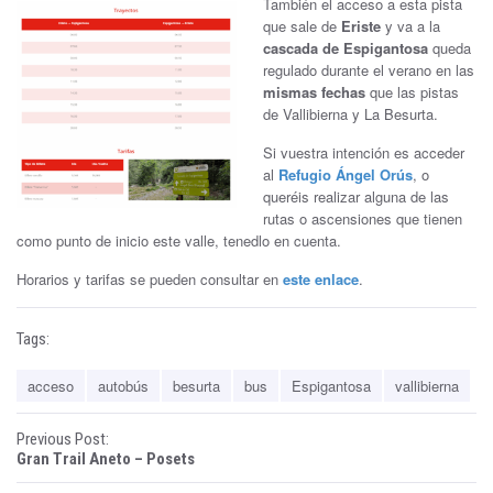
También el acceso a esta pista
que sale de
Eriste
y va a la
cascada de Espigantosa
queda
regulado durante el verano en las
mismas fechas
que las pistas
de Vallibierna y La Besurta.
Si vuestra intención es acceder
al
Refugio Ángel Orús
, o
queréis realizar alguna de las
rutas o ascensiones que tienen
como punto de inicio este valle, tenedlo en cuenta.
Horarios y tarifas se pueden consultar en
este enlace
.
Tags:
acceso
autobús
besurta
bus
Espigantosa
vallibierna
P
Previous Post:
Gran Trail Aneto – Posets
o