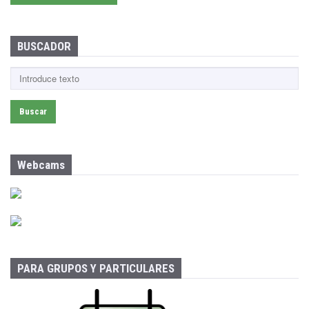
BUSCADOR
B
u
s
c
a
r
:
Webcams
PARA GRUPOS Y PARTICULARES