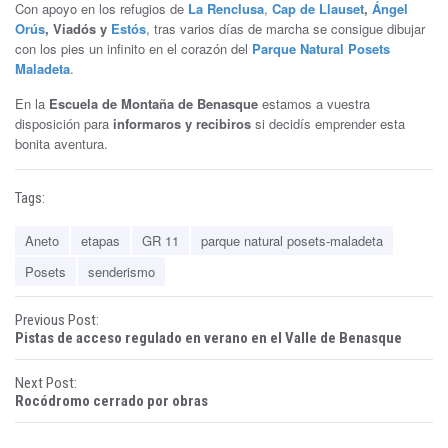
Con apoyo en los refugios de
La Renclusa
,
Cap de Llauset
,
Ángel
Orús
, Viadós y
Estós
, tras varios días de marcha se consigue dibujar
con los pies un infinito en el corazón del
Parque Natural Posets
Maladeta
.
En la
Escuela de Montaña de Benasque
estamos a vuestra
disposición para
informaros y recibiros
si decidís emprender esta
bonita aventura.
Tags:
Aneto
etapas
GR 11
parque natural posets-maladeta
Posets
senderismo
P
Previous Post:
Pistas de acceso regulado en verano en el Valle de Benasque
o
Next Post:
s
Rocódromo cerrado por obras
t