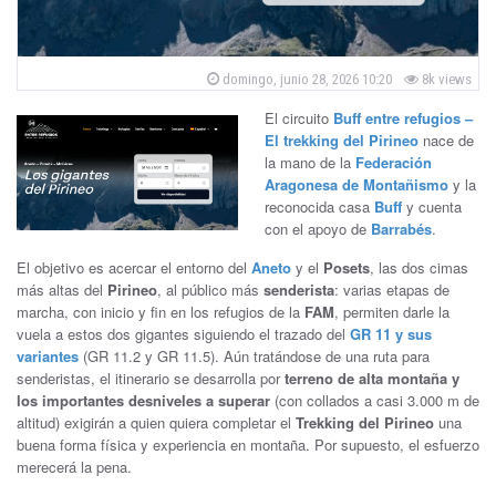
ñ
a
P
domingo, junio 28, 2026 10:20
8k views
o
B
s
El circuito
Buff entre refugios –
t
e
El trekking del Pirineo
nace de
e
d
la mano de la
Federación
o
n
Aragonesa de Montañismo
y la
n
reconocida casa
Buff
y cuenta
a
con el apoyo de
Barrabés
.
s
El objetivo es acercar el entorno del
Aneto
y el
Posets
, las dos cimas
más altas del
Pirineo
, al público más
senderista
: varias etapas de
q
marcha, con inicio y fin en los refugios de la
FAM
, permiten darle la
vuela a estos dos gigantes siguiendo el trazado del
GR 11 y sus
u
variantes
(GR 11.2 y GR 11.5). Aún tratándose de una ruta para
senderistas, el itinerario se desarrolla por
terreno de alta montaña y
e
los importantes desniveles a superar
(con collados a casi 3.000 m de
altitud) exigirán a quien quiera completar el
Trekking del Pirineo
una
buena forma física y experiencia en montaña. Por supuesto, el esfuerzo
merecerá la pena.