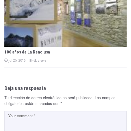
100 años de La Renclusa
P
jul 25, 2016
6k views
o
s
t
e
d
o
n
Deja una respuesta
Tu dirección de correo electrónico no será publicada.
Los campos
obligatorios están marcados con
*