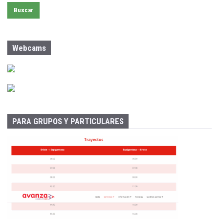
s
c
a
r
:
Webcams
PARA GRUPOS Y PARTICULARES