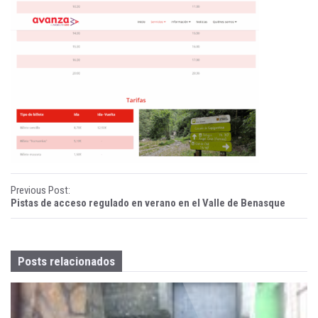
ñ
a
B
e
n
a
s
P
Previous Post:
q
Pistas de acceso regulado en verano en el Valle de Benasque
o
u
s
e
Posts relacionados
t
n