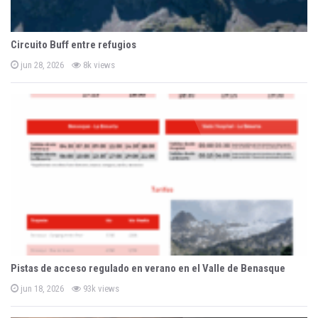
Circuito Buff entre refugios
P
jun 28, 2026
8k views
o
s
t
e
d
o
n
Pistas de acceso regulado en verano en el Valle de Benasque
P
jun 18, 2026
93k views
o
s
t