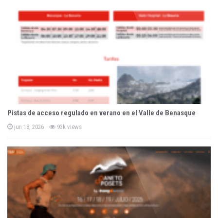
d
o
n
Pistas de acceso regulado en verano en el Valle de Benasque
P
jun 18, 2026
93k views
o
s
t
e
d
o
n