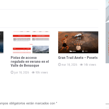
Pistas de acceso
Gran Trail Aneto – Posets
regulado en verano en el
P
mar 18, 2026
14k views
Valle de Benasque
o
s
P
jun 18, 2026
93k views
t
o
e
s
d
t
o
e
n
d
o
n
ampos obligatorios están marcados con
*