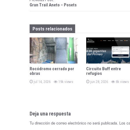
P
Gran Trail Aneto – Posets
o
s
Posts relacionados
t
n
a
v
Rocódromo cerrado por
Circuito Buff entre
i
obras
refugios
P
P
g
jul 14, 2026
19k views
jun 28, 2026
8k views
o
o
s
s
a
t
t
e
e
d
d
t
o
o
n
n
Deja una respuesta
i
Tu dirección de correo electrónico no será publicada.
Los c
o