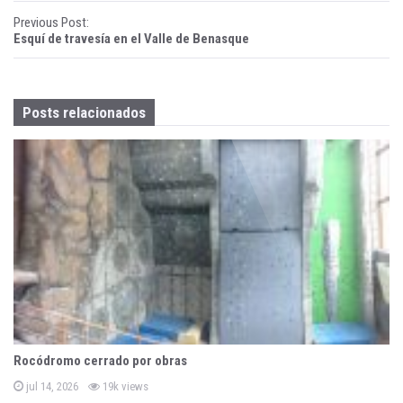
P
Previous Post:
Esquí de travesía en el Valle de Benasque
o
s
Posts relacionados
t
n
a
v
i
g
a
t
Rocódromo cerrado por obras
i
P
jul 14, 2026
19k views
o