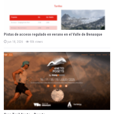
Pistas de acceso regulado en verano en el Valle de Benasque
P
jun 18, 2026
93k views
o
s
t
e
d
o
n