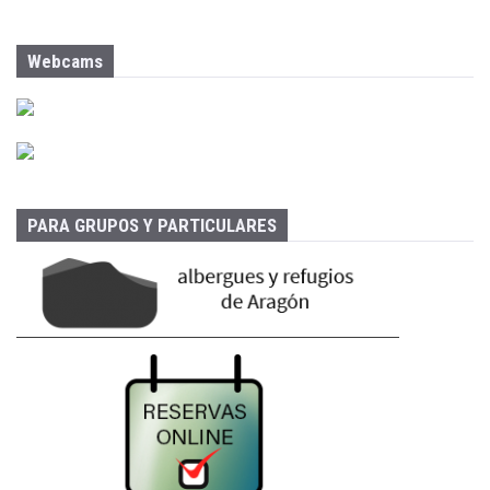
a
r
:
Webcams
PARA GRUPOS Y PARTICULARES