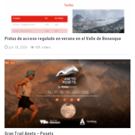
Pistas de acceso regulado en verano en el Valle de Benasque
P
jun 18, 2026
93k views
o
s
t
e
d
o
n
Gran Trail Aneto – Posets