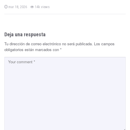
P
mar 18, 2026
14k views
o
s
t
e
d
o
n
Deja una respuesta
Tu dirección de correo electrónico no será publicada.
Los campos
obligatorios están marcados con
*