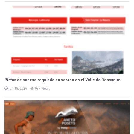
s
t
e
d
o
n
Pistas de acceso regulado en verano en el Valle de Benasque
P
jun 18, 2026
93k views
o
s
t
e
d
o
n