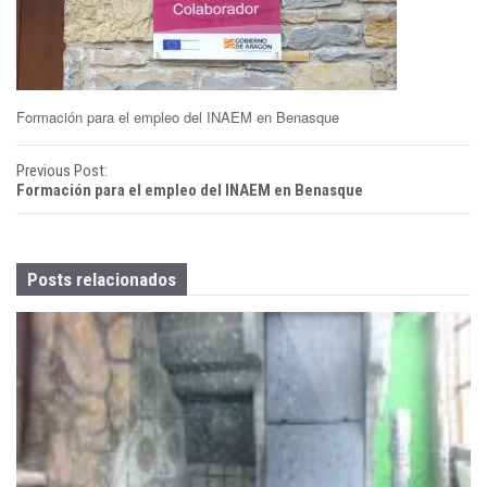
ñ
a
B
Formación para el empleo del INAEM en Benasque
e
P
Previous Post:
n
Formación para el empleo del INAEM en Benasque
o
a
s
s
Posts relacionados
t
q
n
u
a
e
v
i