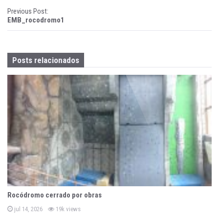
P
Previous Post:
EMB_rocodromo1
o
s
Posts relacionados
t
n
a
v
i
g
a
t
Rocódromo cerrado por obras
i
P
jul 14, 2026
19k views
o