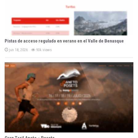
Pistas de acceso regulado en verano en el Valle de Benasque
P
jun 18, 2026
93k views
o
s
t
e
d
o
n