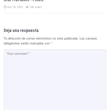
Gran Trail Aneto – Posets
P
mar 18, 2026
14k views
o
s
t
e
d
o
n
Deja una respuesta
Tu dirección de correo electrónico no será publicada.
Los campos
obligatorios están marcados con
*