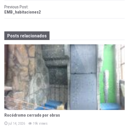
P
Previous Post:
EMB_habitaciones2
o
s
Posts relacionados
t
n
a
v
i
g
a
t
Rocódromo cerrado por obras
i
P
jul 14, 2026
19k views
o