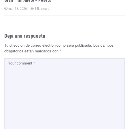
Gran Trail Aneto – Posets
P
mar 18, 2026
14k views
o
s
t
e
d
o
n
Deja una respuesta
Tu dirección de correo electrónico no será publicada.
Los campos
obligatorios están marcados con
*