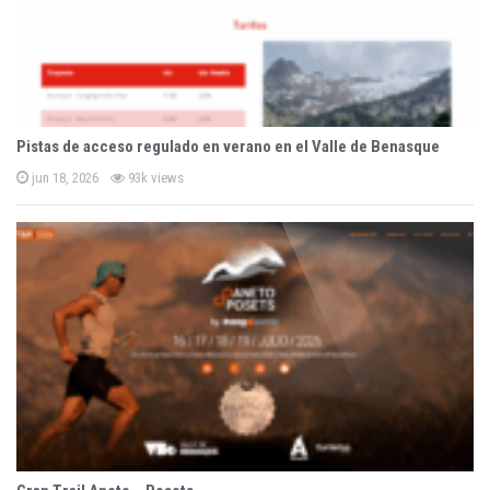
Pistas de acceso regulado en verano en el Valle de Benasque
P
jun 18, 2026
93k views
o
s
t
e
d
o
n