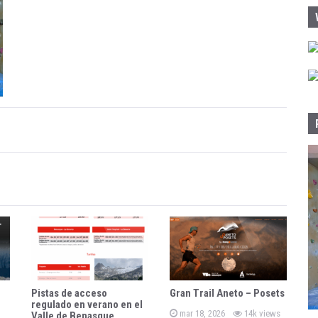
:
Pistas de acceso
Gran Trail Aneto – Posets
regulado en verano en el
P
mar 18, 2026
14k views
Valle de Benasque