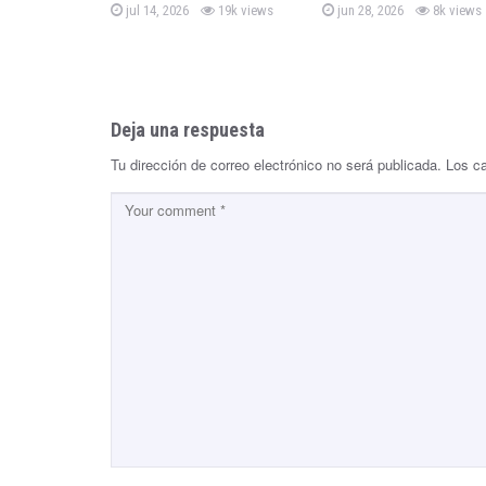
P
P
g
jul 14, 2026
19k views
jun 28, 2026
8k views
o
o
s
s
a
t
t
e
e
d
d
t
o
o
n
n
Deja una respuesta
i
Tu dirección de correo electrónico no será publicada.
Los c
o
n