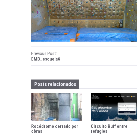
ñ
a
B
e
n
P
Previous Post:
EMB_escuela6
a
o
s
s
q
Posts relacionados
t
u
n
e
a
v
Rocódromo cerrado por
Circuito Buff entre
i
obras
refugios