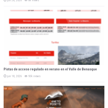
jun 28, 2026
8k views
o
s
t
e
d
o
n
Pistas de acceso regulado en verano en el Valle de Benasque
P
jun 18, 2026
93k views
o
s
t
e
d
o
n