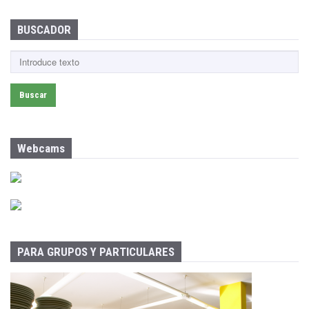
BUSCADOR
B
u
s
c
a
r
:
Webcams
PARA GRUPOS Y PARTICULARES