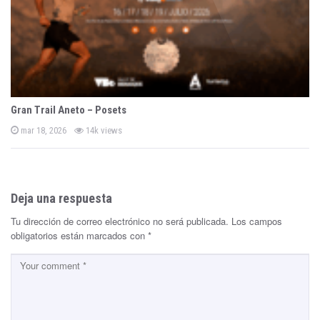
Gran Trail Aneto – Posets
P
mar 18, 2026
14k views
o
s
t
e
d
o
n
Deja una respuesta
Tu dirección de correo electrónico no será publicada.
Los campos
obligatorios están marcados con
*