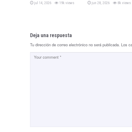
P
P
g
jul 14, 2026
19k views
jun 28, 2026
8k views
o
o
s
s
a
t
t
e
e
d
d
t
o
o
n
n
Deja una respuesta
i
Tu dirección de correo electrónico no será publicada.
Los c
o
n