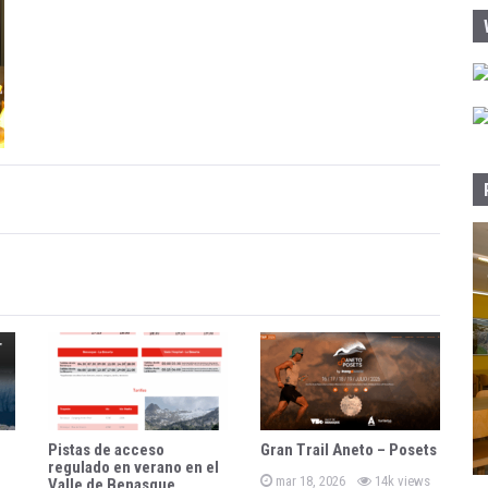
:
Pistas de acceso
Gran Trail Aneto – Posets
regulado en verano en el
P
mar 18, 2026
14k views
Valle de Benasque