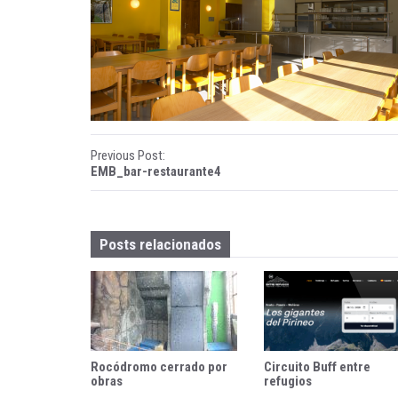
ñ
a
B
e
n
P
Previous Post:
EMB_bar-restaurante4
a
o
s
s
q
Posts relacionados
t
u
n
e
a
v
Rocódromo cerrado por
Circuito Buff entre
i
obras
refugios