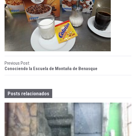
ñ
a
B
e
n
a
P
Previous Post:
Conociendo la Escuela de Montaña de Benasque
s
o
q
s
Posts relacionados
u
t
e
n
a
v