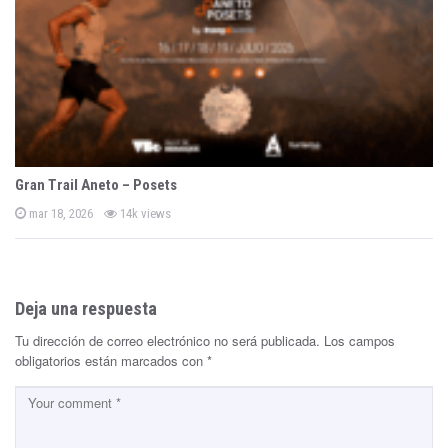
Gran Trail Aneto – Posets
P
mar 18, 2026
14k views
o
s
t
e
d
o
n
Deja una respuesta
Tu dirección de correo electrónico no será publicada.
Los campos
obligatorios están marcados con
*