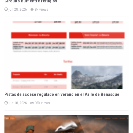
Circuito Buff entre refugios
P
jun 28, 2026
8k views
o
s
t
e
d
o
n
Pistas de acceso regulado en verano en el Valle de Benasque
P
jun 18, 2026
93k views
o
s
t
e
d
o
n