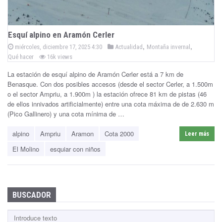
ñ
a
Esquí alpino en Aramón Cerler
P
,
,
B
P
miércoles, diciembre 17, 2025 4:30
Actualidad
Montaña invernal
o
o
Qué hacer
16k views
s
e
s
t
e
La estación de esquí alpino de Aramón Cerler está a 7 km de
t
d
n
Benasque. Con dos posibles accesos (desde el sector Cerler, a 1.500m
e
o
n
o el sector Ampriu, a 1.900m ) la estación ofrece 81 km de pistas (46
d
a
de ellos innivados artificialmente) entre una cota máxima de de 2.630 m
i
(Pico Gallinero) y una cota mínima de …
n
s
alpino
Ampriu
Aramon
Cota 2000
Leer más
q
El Molino
esquiar con niños
u
e
BUSCADOR
B