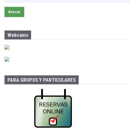
u
s
c
a
r
:
Webcams
PARA GRUPOS Y PARTICULARES