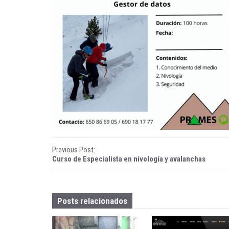
ñ
a
B
e
n
a
s
q
P
Previous Post:
u
Curso de Especialista en nivología y avalanchas
o
e
s
Posts relacionados
t
n