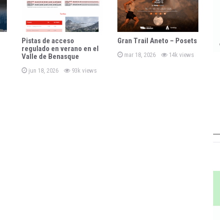
Pistas de acceso
Gran Trail Aneto – Posets
regulado en verano en el
P
mar 18, 2026
14k views
Valle de Benasque
o
s
P
jun 18, 2026
93k views
t
o
e
s
d
t
o
e
n
d
o
n