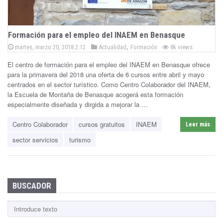
ñ
a
Formación para el empleo del INAEM en Benasque
P
,
B
P
martes, marzo 20, 2018 2:12
Actualidad
Formación
8k views
o
o
s
El centro de formación para el empleo del INAEM en Benasque ofrece
e
s
t
e
para la primavera del 2018 una oferta de 6 cursos entre abril y mayo
t
d
n
centrados en el sector turístico. Como Centro Colaborador del INAEM,
e
o
n
la Escuela de Montaña de Benasque acogerá esta formación
d
a
especialmente diseñada y dirgida a mejorar la …
i
n
s
Centro Colaborador
cursos gratuitos
INAEM
Leer más
q
sector servicios
turismo
u
e
BUSCADOR
B
u