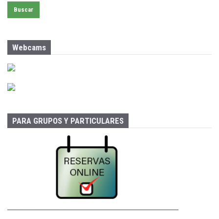
s
c
a
r
:
Webcams
PARA GRUPOS Y PARTICULARES