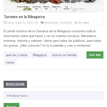
ñ
a
Turismo en la Ribagorza
P
,
B
P
lunes, mayo 23, 2016 2:02
Actualidad
Qué hacer
5k views
o
o
s
El portal turístico de la Comarca de la Ribagorza concentra toda la
e
s
t
e
información sobre qué hacer y ver en nuestra comarca. Naturaleza,
t
d
n
aventura, historia y sabores: oferta para todos los públicos, para todos
e
o
n
los gustos. ¿Nos conoces? no te lo pierdas y ¡ven a visitarnos!
d
a
i
qué ver y hacer
Ribagorza
turismo en familia
n
Leer más
s
visitar
q
u
e
BUSCADOR
B
u
s