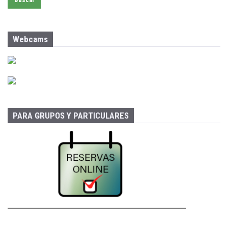
c
a
r
:
Webcams
PARA GRUPOS Y PARTICULARES