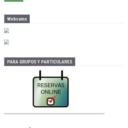
a
r
:
Webcams
PARA GRUPOS Y PARTICULARES