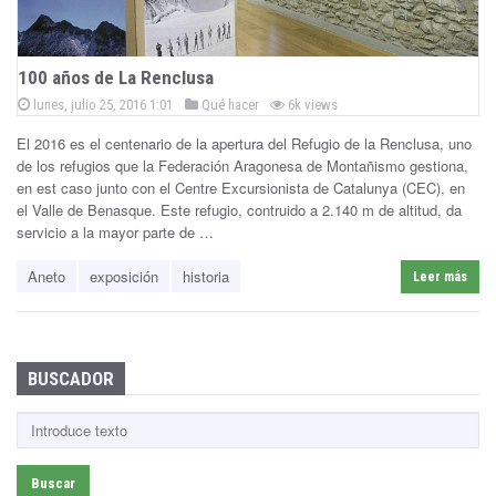
ñ
a
100 años de La Renclusa
P
B
P
lunes, julio 25, 2016 1:01
Qué hacer
6k views
o
o
s
El 2016 es el centenario de la apertura del Refugio de la Renclusa, uno
e
s
t
e
de los refugios que la Federación Aragonesa de Montañismo gestiona,
t
d
n
en est caso junto con el Centre Excursionista de Catalunya (CEC), en
e
o
n
el Valle de Benasque. Este refugio, contruido a 2.140 m de altitud, da
d
a
servicio a la mayor parte de …
i
n
s
Aneto
exposición
historia
Leer más
q
u
BUSCADOR
e
B
u
s
c